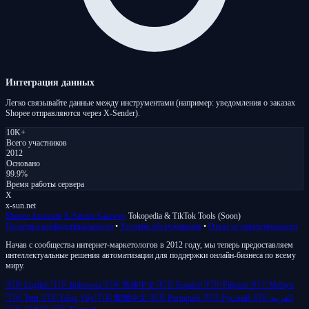
Интеграция данных
Легко связывайте данные между инструментами (например: уведомления о заказах
Shopee отправляются через X-Sender).
10K+
Всего участников
2012
Основано
99.9%
Время работы сервера
X
x-sun
.net
Shopee Assistant
X-Sender Gateway
Tokopedia & TikTok Tools (Soon)
Политика конфиденциальности
•
Условия обслуживания
•
Отказ от ответственности
Начав с сообщества интернет-маркетологов в 2012 году, мы теперь предоставляем
интеллектуальные решения автоматизации для поддержки онлайн-бизнеса по всему
миру.
🇬🇧 English
🇮🇩 Indonesia
🇨🇳 简体中文
🇪🇸 Español
🇵🇭 Filipino
🇲🇾 Melayu
🇹🇭 ไทย
🇻🇳 Tiếng Việt
🇹🇼 繁體中文
🇧🇷 Português
🇷🇺 Русский
🇸🇦 العربية